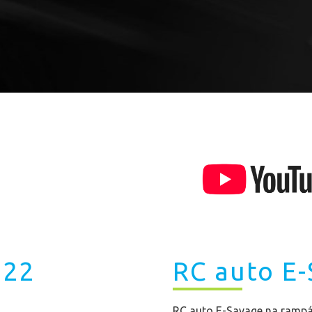
022
RC auto E
RC auto E-Savage na ramp