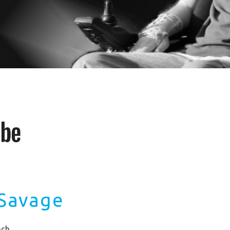
-Savage
ách