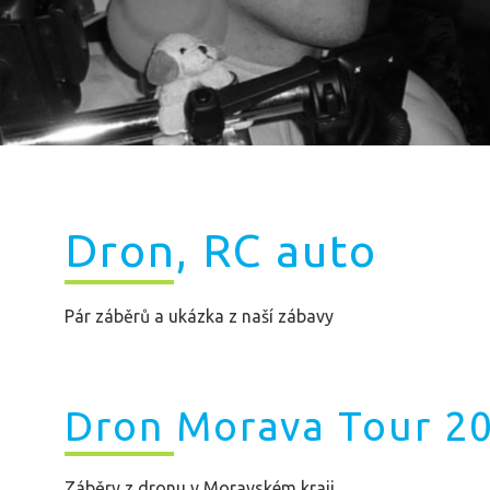
​Dron, RC auto
Pár záběrů a ukázka z naší zábavy
Dron Morava Tour 2
Záběry z dronu v Moravském kraji