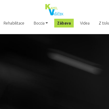
Rehabilitace
Boccia
Zábava
Videa
Z tisk