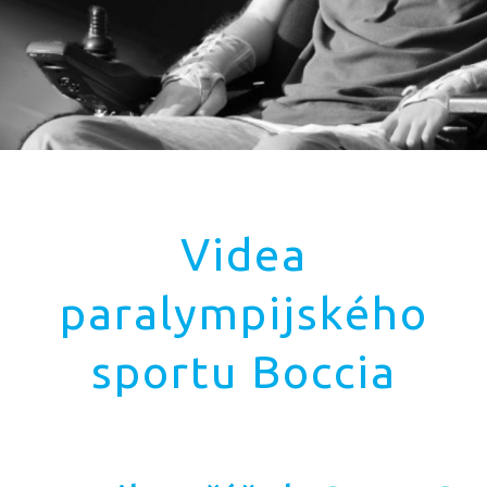
Videa
paralympijského
sportu Boccia