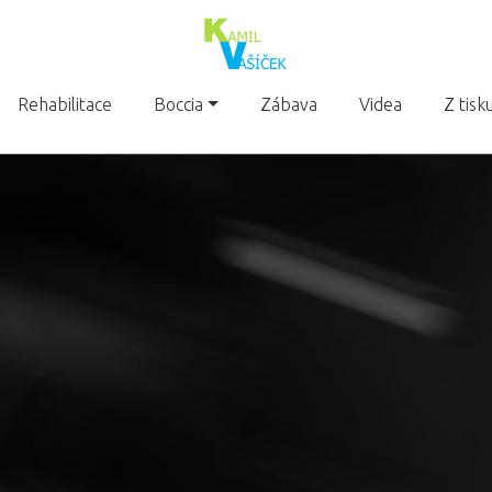
Rehabilitace
Boccia
Zábava
Videa
Z tisk