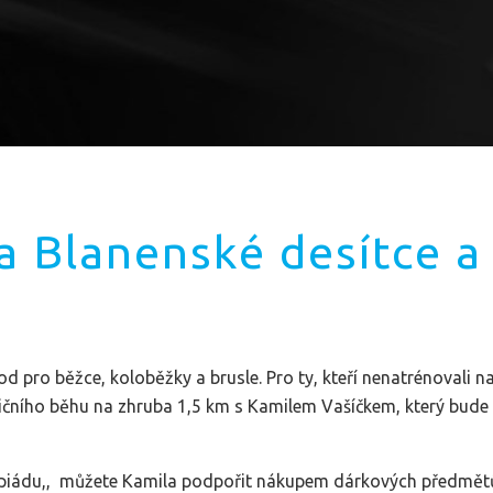
a Blanenské desítce 
od pro běžce, koloběžky a brusle. Pro ty, kteří nenatrénovali 
bičního běhu na zhruba 1,5 km s Kamilem Vašíčkem, který bud
mpiádu,, můžete Kamila podpořit nákupem dárkových předmětů