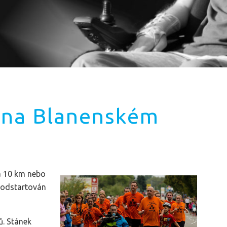
a na Blanenském
na 10 km nebo
e odstartován
. Stánek