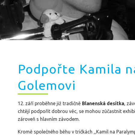
Podpořte Kamila n
Golemovi
​12. září proběhne již tradičně
Blanenská desítka
, záv
chtějí podpořit dobrou věc, se mohou zúčastnit exhi
zároveň s hlavním závodem.
Kromě společného běhu v tričkách ,,Kamil na Paraly