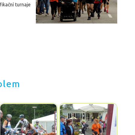
fikační turnaje
olem