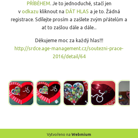
PŘÍBĚHEM
. Je to jednoduché, stačí jen
v
odkazu
kliknout na
DÁT HLAS
a je to. Žádná
registrace. Sdílejte prosím a zašlete zvým přátelům a
ať to zašlou dále a dále...
Děkujeme moc za každý hlas!!!
http://srdce.age-management.cz/soutezni-prace-
2016/detail/64
Vytvořeno na
Webmium