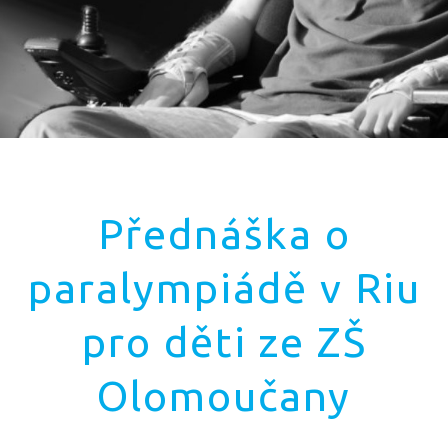
Přednáška o
paralympiádě v Riu
pro děti ze ZŠ
Olomoučany